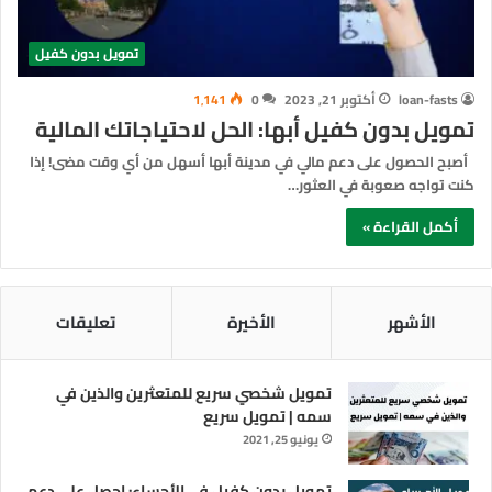
تمويل بدون كفيل
loan-fasts
أكتوبر 21, 2023
0
1٬141
تمويل بدون كفيل أبها: الحل لاحتياجاتك المالية
أصبح الحصول على دعم مالي في مدينة أبها أسهل من أي وقت مضى! إذا
كنت تواجه صعوبة في العثور…
أكمل القراءة »
الأشهر
الأخيرة
تعليقات
تمويل شخصي سريع للمتعثرين والذين في
سمه | تمويل سريع
يونيو 25, 2021
تمويل بدون كفيل في الأحساء: احصل على دعم