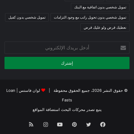
تمويل شخصي بدون اتفاقية مع البنك
تمويل شخصي بدون تحويل راتب مع وجود التزامات
تمويل شخصي بدون كفيل
نعطيك قرض ولو عليك قرض
أدخل
بريدك
الإلكتروني
© حقوق النشر 2026، جميع الحقوق محفوظة |
لوان فاستس
|
Loan
Fasts
يتبع
تصدر محركات البحث
استضافة المواقع
فيسبوك
تويتر
بينتيريست
يوتيوب
انستقرام
ملخص