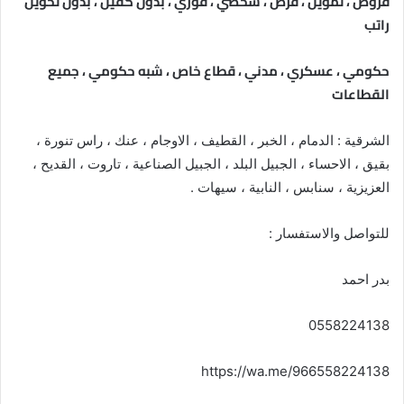
قروض ، تمويل ، قرض ، شخصي ، فوري ، بدون كفيل ، بدون تحويل
راتب
حكومي ، عسكري ، مدني ، قطاع خاص ، شبه حكومي ، جميع
القطاعات
الشرقية : الدمام ، الخبر ، القطيف ، الاوجام ، عنك ، راس تنورة ،
بقيق ، الاحساء ، الجبيل البلد ، الجبيل الصناعية ، تاروت ، القديح ،
العزيزية ، سنابس ، النابية ، سيهات .
للتواصل والاستفسار :
بدر احمد
0558224138
https://wa.me/966558224138